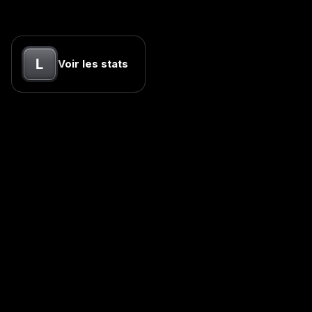
L
Voir les stats
Empire Internet
Your content machine. One hour of talking to omnipresent.
kevin@empire-internet.com
Site
Empire Internet
Academy
Free resources
Masterclass: the Empire system (20 min)