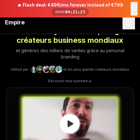
🔥
Flash deal: €499/mo forever instead of €799
04:21:23
ENDS
Empire
Installez le système des plus gros
créateurs business mondiaux
et générez des milliers de ventes grâce au personal
branding
Utilisé par
et les plus grands créateurs mondiaux
Découvrir leur système